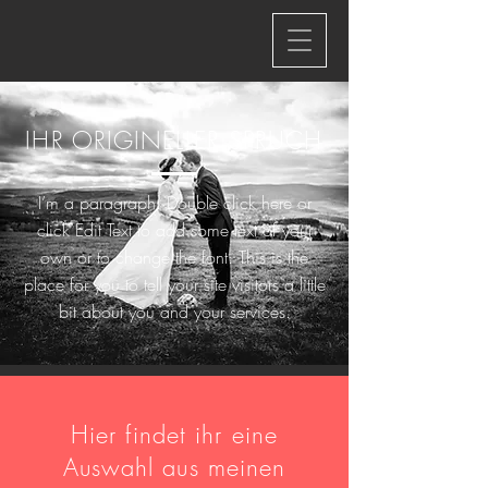
IHR ORIGINELLER SPRUCH
I’m a paragraph. Double click here or
click Edit Text to add some text of your
own or to change the font. This is the
place for you to tell your site visitors a little
bit about you and your services.
Hier findet ihr eine
Auswahl aus meinen