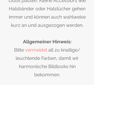
Outfit passen. Kleine Accessiors wie
Halsbänder oder Halstücher gehen
immer und können auch wahlweise
kurz an und ausgezogen werden.
Allgemeiner Hinweis:
Bitte
vermeidet
all zu knallige/
leuchtende Farben, damit wir
harmonische Bildlooks hin
bekommen.
Muss ich was mitbringen?
Leckerlis:
Bitte bringt, wenn es das Training,
Erziehung und Ernährung zulässst,